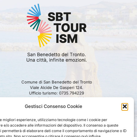
Comune di San Benedetto del Tronto
Viale Alcide De Gasperi 124.
Ufficio turismo: 0735.794229
e-mail: turismo@comunesbt.it
P.Iva/C.F. 00360140446
Gestisci Consenso Cookie
PRIVACY
|
COOKIE
|
LEGAL
|
DISCLAIMER
le migliori esperienze, utilizziamo tecnologie come i cookie per
 e/o accedere alle informazioni del dispositivo. Il consenso a queste
ci permetterà di elaborare dati come il comportamento di navigazione o ID
sto sito. Non acconsentire o ritirare il consenso può influire