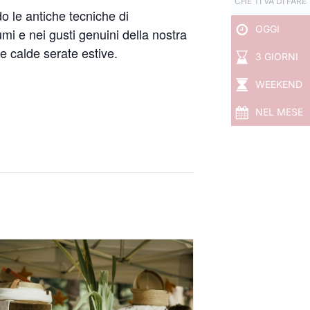
CHE TI VA DI FARE
do le antiche tecniche di
OGGI
mi e nei gusti genuini della nostra
le calde serate estive.
3 GIORNI
WEEKEND
NEL MESE