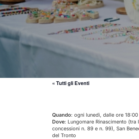
L’Ospitalità
Il Brodetto
Il Paese Alto
I Bomboletti
La
Il Por
Mu
Allegro
Ristorazione
S
Mu
L’Elefantino
Pa
La retara
Calendario
Vale & Tino
Monumento a S.
D’Acquisto
Torre dei Gualtieri
La Palazzina Azzurra
« Tutti gli Eventi
Quando
: ogni lunedì, dalle ore 18:00
Dove
: Lungomare Rinascimento (tra 
concessioni n. 89 e n. 99), San Bene
del Tronto