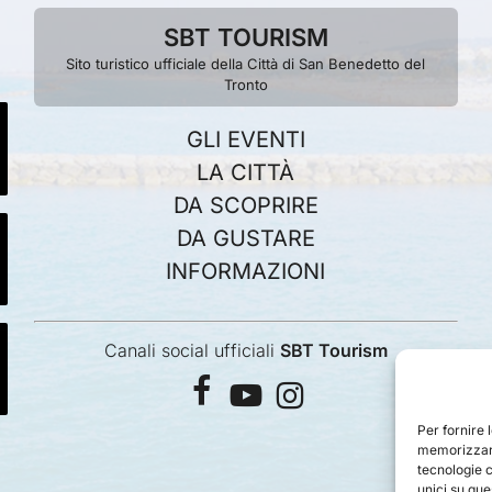
SBT TOURISM
Sito turistico ufficiale della Città di San Benedetto del
Tronto
GLI EVENTI
LA CITTÀ
DA SCOPRIRE
DA GUSTARE
INFORMAZIONI
Canali social ufficiali
SBT Tourism
facebook
youtube
instagram
Per fornire 
memorizzare
tecnologie 
unici su que