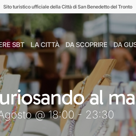
Sito turistico ufficiale della Città di San Benedetto del Tronto
ERE SBT
LA CITTÀ
DA SCOPRIRE
DA GU
Numeri Utili
Bus Navetta Gr
Farmacie
Come Spostar
Giugno
Cul
uriosando al ma
MUSEI
MARE
Parcheggi
Come Arrivare
Luglio
Food &
 Agosto @ 18:00 - 23:30
seo d’Arte sul Mare
Lungomare
Agosto
Mar
MAM)
Giardini sul mare