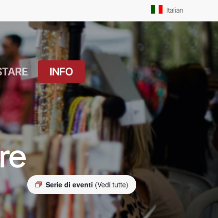
Men
Italian
STARE
INFO
atuito
Orari Messe: Feriale
si
Orari Messe:
ture
Prefestivo
re
OUTDOOR
Orari Messe: Festivo
 Drink
Serie di eventi
(Vedi tutte)
Il Molo
ket
Pista Ciclabile