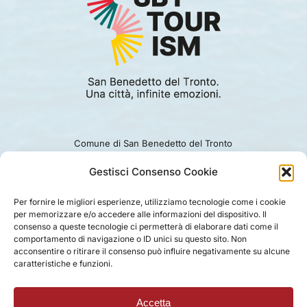
Comune di San Benedetto del Tronto
Viale Alcide De Gasperi 124.
Ufficio turismo: 0735.794229
Gestisci Consenso Cookie
e-mail: turismo@comunesbt.it
P.Iva/C.F. 00360140446
Per fornire le migliori esperienze, utilizziamo tecnologie come i cookie
per memorizzare e/o accedere alle informazioni del dispositivo. Il
PRIVACY
|
COOKIE
|
LEGAL
|
DISCLAIMER
consenso a queste tecnologie ci permetterà di elaborare dati come il
comportamento di navigazione o ID unici su questo sito. Non
acconsentire o ritirare il consenso può influire negativamente su alcune
caratteristiche e funzioni.
Accetta