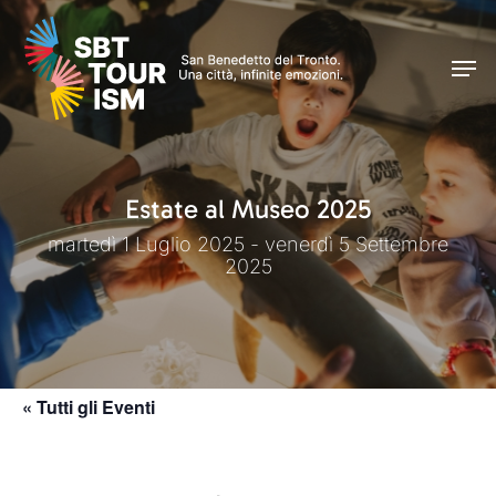
Skip
Men
to
Men
main
content
Estate al Museo 2025
martedì 1 Luglio 2025 - venerdì 5 Settembre
2025
« Tutti gli Eventi