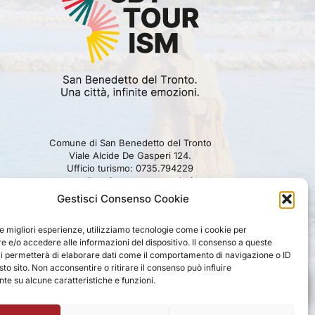
Comune di San Benedetto del Tronto
Viale Alcide De Gasperi 124.
Ufficio turismo: 0735.794229
e-mail: turismo@comunesbt.it
P.Iva/C.F. 00360140446
Gestisci Consenso Cookie
PRIVACY
|
COOKIE
|
LEGAL
|
DISCLAIMER
le migliori esperienze, utilizziamo tecnologie come i cookie per
 e/o accedere alle informazioni del dispositivo. Il consenso a queste
ci permetterà di elaborare dati come il comportamento di navigazione o ID
sto sito. Non acconsentire o ritirare il consenso può influire
e su alcune caratteristiche e funzioni.