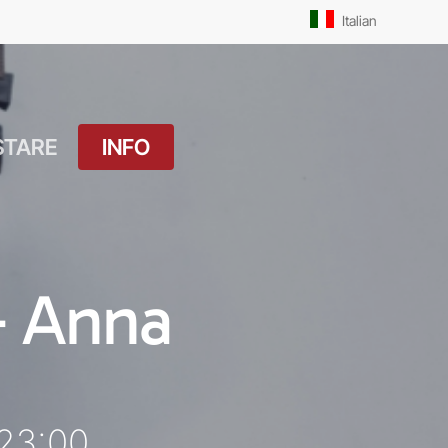
Men
Italian
STARE
INFO
atuito
Orari Messe: Feriale
si
Orari Messe:
ture
Prefestivo
 – Anna
OUTDOOR
Orari Messe: Festivo
 Drink
Il Molo
ket
 23:00
Pista Ciclabile