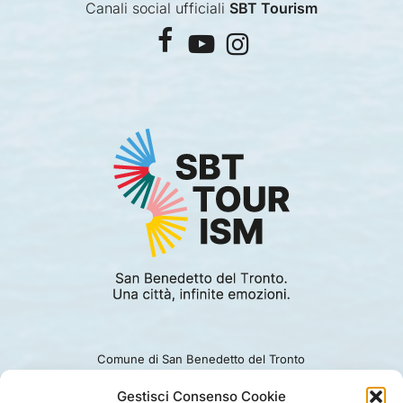
Canali social ufficiali
SBT Tourism
facebook
youtube
instagram
Comune di San Benedetto del Tronto
Viale Alcide De Gasperi 124.
Ufficio turismo: 0735.794229
Gestisci Consenso Cookie