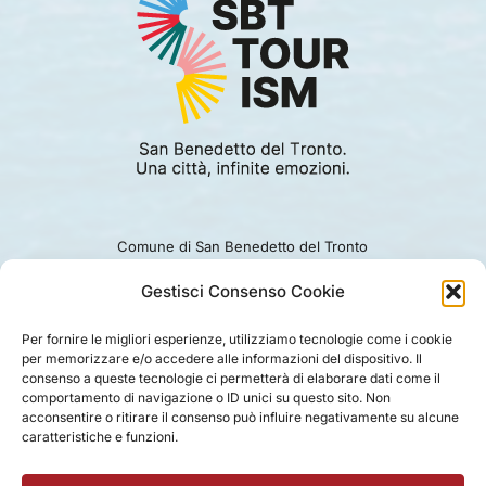
Comune di San Benedetto del Tronto
Viale Alcide De Gasperi 124.
Ufficio turismo: 0735.794229
Gestisci Consenso Cookie
e-mail: turismo@comunesbt.it
P.Iva/C.F. 00360140446
Per fornire le migliori esperienze, utilizziamo tecnologie come i cookie
per memorizzare e/o accedere alle informazioni del dispositivo. Il
PRIVACY
|
COOKIE
|
LEGAL
|
DISCLAIMER
consenso a queste tecnologie ci permetterà di elaborare dati come il
comportamento di navigazione o ID unici su questo sito. Non
acconsentire o ritirare il consenso può influire negativamente su alcune
caratteristiche e funzioni.