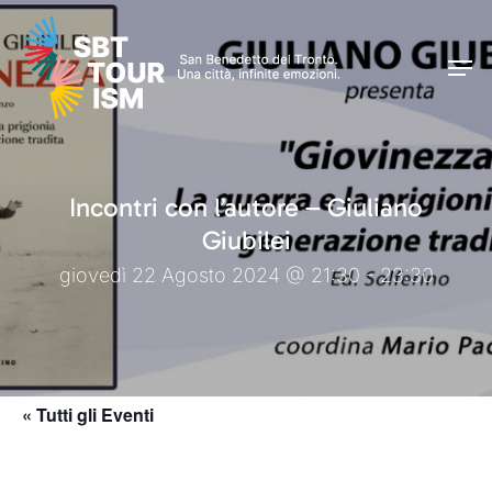
Skip
Men
to
Men
main
content
Incontri con l’autore – Giuliano
Giubilei
giovedì 22 Agosto 2024 @ 21:30 - 23:30
« Tutti gli Eventi