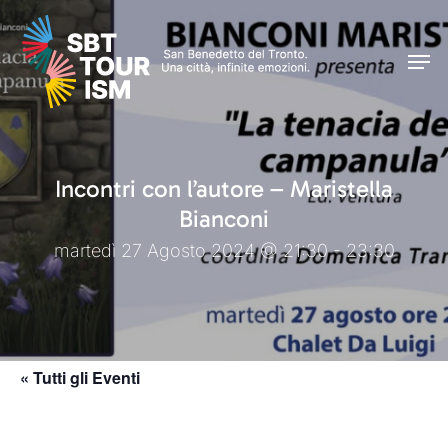
Skip
Men
to
Men
main
content
Incontri con l’autore – Maristella
Bianconi
martedì 27 Agosto 2024 @ 21:30 - 23:30
« Tutti gli Eventi