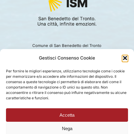
Comune di San Benedetto del Tronto
Viale Alcide De Gasperi 124.
Ufficio turismo: 0735.794229
Gestisci Consenso Cookie
e-mail: turismo@comunesbt.it
P.Iva/C.F. 00360140446
Per fornire le migliori esperienze, utilizziamo tecnologie come i cookie
per memorizzare e/o accedere alle informazioni del dispositivo. Il
PRIVACY
|
COOKIE
|
LEGAL
|
DISCLAIMER
consenso a queste tecnologie ci permetterà di elaborare dati come il
comportamento di navigazione o ID unici su questo sito. Non
acconsentire o ritirare il consenso può influire negativamente su alcune
caratteristiche e funzioni.
Accetta
Nega