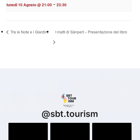
-
lunedì 10 Agosto @ 21:00
23:30
Tra le Note e i Giardini
I matti di Sànpert – Presentazione del libro
@
sbt.tourism