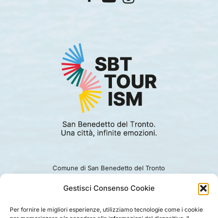
Comune di San Benedetto del Tronto
Viale Alcide De Gasperi 124.
Ufficio turismo: 0735.794229
Gestisci Consenso Cookie
e-mail: turismo@comunesbt.it
P.Iva/C.F. 00360140446
Per fornire le migliori esperienze, utilizziamo tecnologie come i cookie