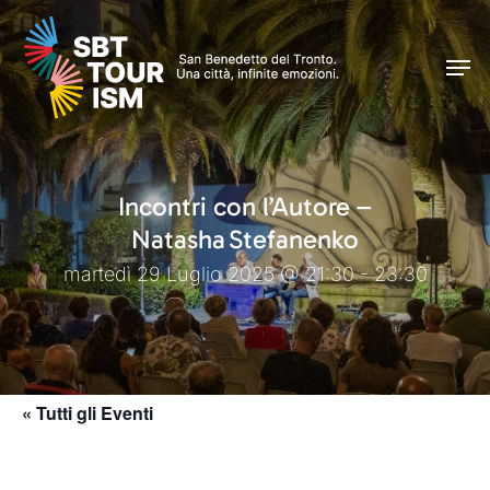
Skip
Men
to
Men
main
content
Incontri con l’Autore –
Natasha Stefanenko
martedì 29 Luglio 2025 @ 21:30 - 23:30
« Tutti gli Eventi