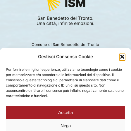
Comune di San Benedetto del Tronto
Viale Alcide De Gasperi 124.
Ufficio turismo: 0735.794229
Gestisci Consenso Cookie
e-mail: turismo@comunesbt.it
P.Iva/C.F. 00360140446
Per fornire le migliori esperienze, utilizziamo tecnologie come i cookie
per memorizzare e/o accedere alle informazioni del dispositivo. Il
PRIVACY
|
COOKIE
|
LEGAL
|
DISCLAIMER
consenso a queste tecnologie ci permetterà di elaborare dati come il
comportamento di navigazione o ID unici su questo sito. Non
acconsentire o ritirare il consenso può influire negativamente su alcune
caratteristiche e funzioni.
Accetta
Nega