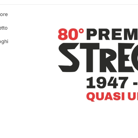
 ore
etto
oghi