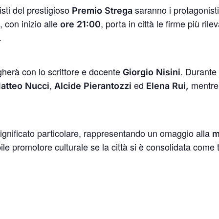
alisti del prestigioso
saranno i protagonisti
Premio Strega
 con inizio alle
, porta in città le firme più ri
ore 21:00
.
gherà con lo scrittore e docente
. Durante
Giorgio Nisini
,
ed
mentr
atteo Nucci
Alcide Pierantozzi
Elena Rui,
significato particolare, rappresentando un omaggio alla
m
bile promotore culturale se la città si è consolidata come