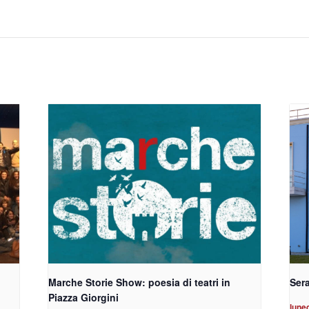
Marche Storie Show: poesia di teatri in
Sera
Piazza Giorgini
lune