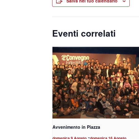
Salva nel tuo calendario
Eventi correlati
Avvenimento in Piazza
-
domenica 9 Agosto
domenica 16 Agosto