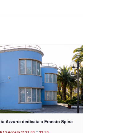
ta Azzurra dedicata a Ernesto Spina
-
dì 10 Agosto @ 21:00
23:30