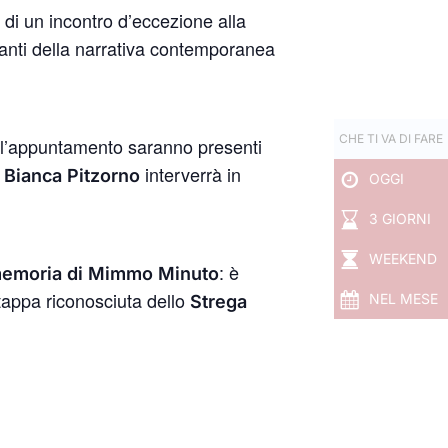
 di un incontro d’eccezione alla
levanti della narrativa contemporanea
CHE TI VA DI FARE
 l’appuntamento saranno presenti
e
interverrà in
Bianca Pitzorno
OGGI
3 GIORNI
WEEKEND
: è
emoria di Mimmo Minuto
 tappa riconosciuta dello
NEL MESE
Strega