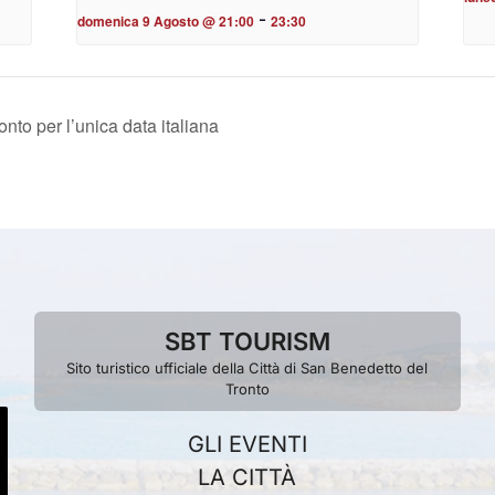
-
domenica 9 Agosto @ 21:00
23:30
nto per l’unica data italiana
SBT TOURISM
Sito turistico ufficiale della Città di San Benedetto del
Tronto
GLI EVENTI
LA CITTÀ