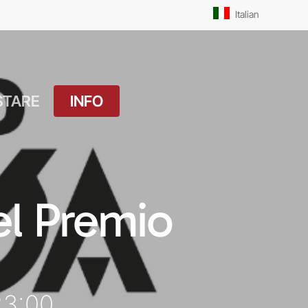
Men
Italian
STARE
INFO
atuito
Orari Messe: Feriale
si
Orari Messe:
ture
Prefestivo
del Premio
OUTDOOR
Orari Messe: Festivo
 Drink
Il Molo
ket
23:00
Pista Ciclabile