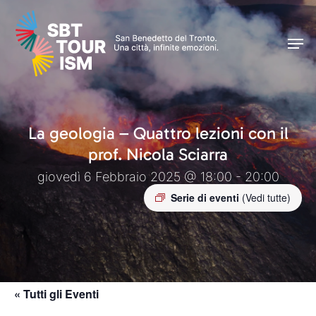
Skip
Men
to
Men
main
content
La geologia – Quattro lezioni con il
prof. Nicola Sciarra
giovedì 6 Febbraio 2025 @ 18:00 - 20:00
Serie di eventi
(Vedi tutte)
« Tutti gli Eventi