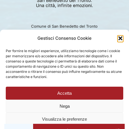
Comune di San Benedetto del Tronto
Viale Alcide De Gasperi 124.
Ufficio turismo: 0735.794229
Gestisci Consenso Cookie
e-mail: turismo@comunesbt.it
P.Iva/C.F. 00360140446
Per fornire le migliori esperienze, utilizziamo tecnologie come i cookie
per memorizzare e/o accedere alle informazioni del dispositivo. Il
PRIVACY
|
COOKIE
|
LEGAL
|
DISCLAIMER
consenso a queste tecnologie ci permetterà di elaborare dati come il
comportamento di navigazione o ID unici su questo sito. Non
acconsentire o ritirare il consenso può influire negativamente su alcune
caratteristiche e funzioni.
Accetta
Nega
Visualizza le preferenze