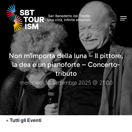
Skip
Men
to
Men
main
content
Non m’importa della luna – Il pittore,
la dea e un pianoforte – Concerto-
tributo
mercoledì 10 Settembre 2025 @ 21:00
« Tutti gli Eventi