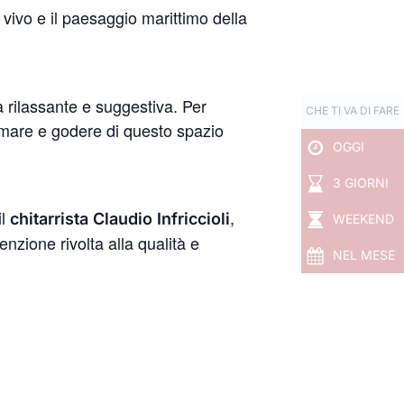
l vivo e il paesaggio marittimo della
a rilassante e suggestiva. Per
CHE TI VA DI FARE
al mare e godere di questo spazio
OGGI
3 GIORNI
il
,
chitarrista
Claudio Infriccioli
WEEKEND
enzione rivolta alla qualità e
NEL MESE