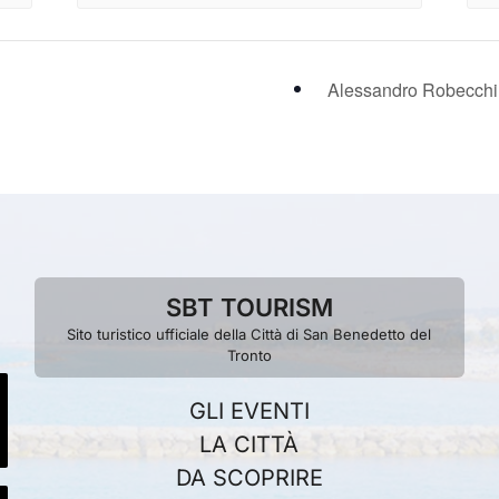
Alessandro Robecchi 
SBT TOURISM
Sito turistico ufficiale della Città di San Benedetto del
Tronto
GLI EVENTI
LA CITTÀ
DA SCOPRIRE