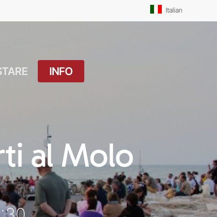
Men
Italian
STARE
INFO
atuito
Orari Messe: Feriale
si
Orari Messe:
ture
Prefestivo
ti al Molo
OUTDOOR
Orari Messe: Festivo
 Drink
Il Molo
ket
0:30
Pista Ciclabile