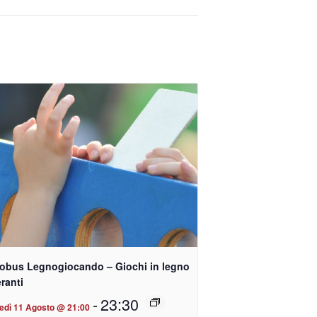
obus Legnogiocando – Giochi in legno
eranti
-
23:30
edì 11 Agosto @ 21:00