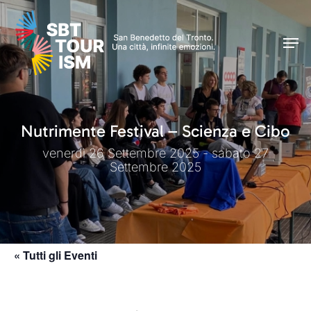
Skip
Men
to
Men
main
content
Nutrimente Festival – Scienza e Cibo
venerdì 26 Settembre 2025 - sabato 27
Settembre 2025
« Tutti gli Eventi