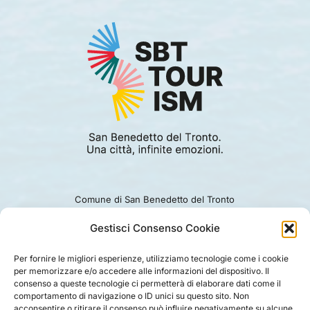
Comune di San Benedetto del Tronto
Viale Alcide De Gasperi 124.
Ufficio turismo: 0735.794229
Gestisci Consenso Cookie
e-mail: turismo@comunesbt.it
P.Iva/C.F. 00360140446
Per fornire le migliori esperienze, utilizziamo tecnologie come i cookie
per memorizzare e/o accedere alle informazioni del dispositivo. Il
PRIVACY
|
COOKIE
|
LEGAL
|
DISCLAIMER
consenso a queste tecnologie ci permetterà di elaborare dati come il
comportamento di navigazione o ID unici su questo sito. Non
acconsentire o ritirare il consenso può influire negativamente su alcune