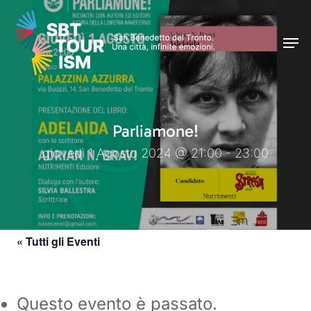
Skip
Men
to
Men
main
content
Parliamone!
giovedì 1 Agosto 2024 @ 21:00 - 23:00
« Tutti gli Eventi
Questo evento è passato.