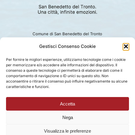
Comune di San Benedetto del Tronto
Viale Alcide De Gasperi 124.
Ufficio turismo: 0735.794229
Gestisci Consenso Cookie
e-mail: turismo@comunesbt.it
P.Iva/C.F. 00360140446
Per fornire le migliori esperienze, utilizziamo tecnologie come i cookie
per memorizzare e/o accedere alle informazioni del dispositivo. Il
PRIVACY
|
COOKIE
|
LEGAL
|
DISCLAIMER
consenso a queste tecnologie ci permetterà di elaborare dati come il
comportamento di navigazione o ID unici su questo sito. Non
acconsentire o ritirare il consenso può influire negativamente su alcune
caratteristiche e funzioni.
Accetta
Nega
Visualizza le preferenze