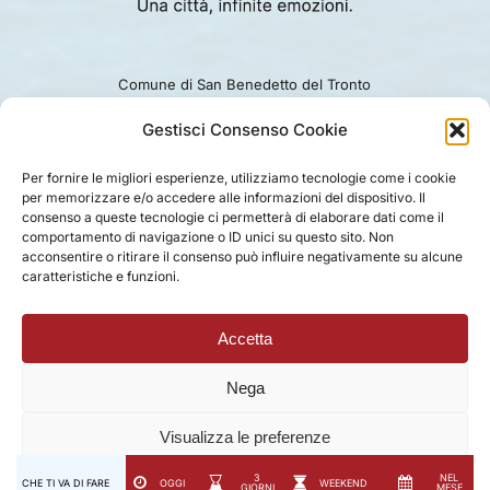
Comune di San Benedetto del Tronto
Viale Alcide De Gasperi 124.
Ufficio turismo: 0735.794229
Gestisci Consenso Cookie
e-mail: turismo@comunesbt.it
P.Iva/C.F. 00360140446
Per fornire le migliori esperienze, utilizziamo tecnologie come i cookie
per memorizzare e/o accedere alle informazioni del dispositivo. Il
PRIVACY
|
COOKIE
|
LEGAL
|
DISCLAIMER
consenso a queste tecnologie ci permetterà di elaborare dati come il
comportamento di navigazione o ID unici su questo sito. Non
acconsentire o ritirare il consenso può influire negativamente su alcune
caratteristiche e funzioni.
Accetta
Nega
Visualizza le preferenze
3
NEL
CHE TI VA DI FARE
OGGI
WEEKEND
GIORNI
MESE