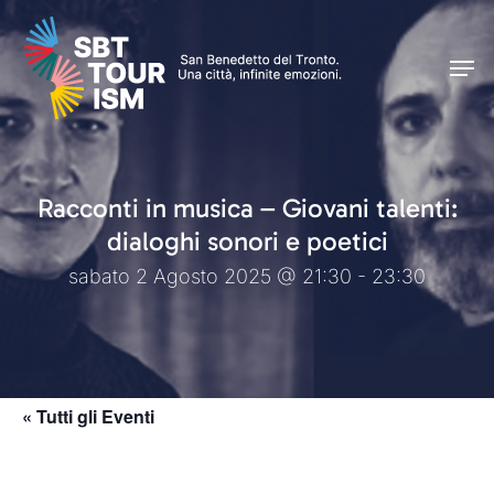
Skip
Men
to
Men
main
content
Racconti in musica – Giovani talenti:
dialoghi sonori e poetici
sabato 2 Agosto 2025 @ 21:30 - 23:30
« Tutti gli Eventi