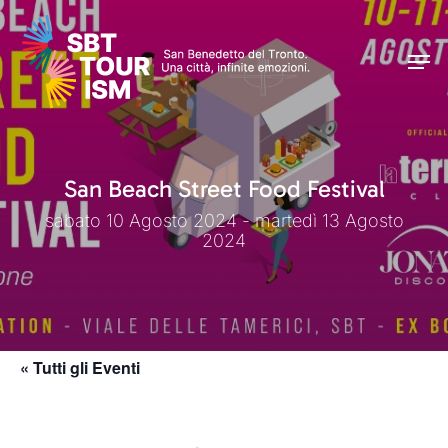
Skip
Men
to
Men
main
content
San Beach Street Food Festival
sabato 10 Agosto 2024 - martedì 13 Agosto
2024
« Tutti gli Eventi