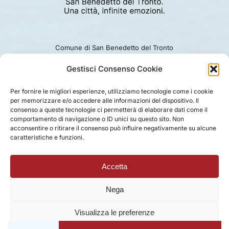
Comune di San Benedetto del Tronto
Viale Alcide De Gasperi 124.
Ufficio turismo: 0735.794229
Gestisci Consenso Cookie
e-mail: turismo@comunesbt.it
P.Iva/C.F. 00360140446
Per fornire le migliori esperienze, utilizziamo tecnologie come i cookie
per memorizzare e/o accedere alle informazioni del dispositivo. Il
PRIVACY
|
COOKIE
|
LEGAL
|
DISCLAIMER
consenso a queste tecnologie ci permetterà di elaborare dati come il
comportamento di navigazione o ID unici su questo sito. Non
acconsentire o ritirare il consenso può influire negativamente su alcune
caratteristiche e funzioni.
Accetta
Nega
Visualizza le preferenze