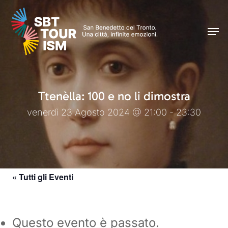
Skip
Men
to
Men
main
content
Ttenèlla: 100 e no li dimostra
venerdì 23 Agosto 2024 @ 21:00 - 23:30
« Tutti gli Eventi
Questo evento è passato.