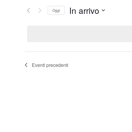
In arrivo
Oggi
Seleziona
la
data.
Eventi
precedenti