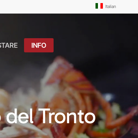
Men
Italian
STARE
INFO
atuito
Orari Messe: Feriale
si
Orari Messe:
ture
Prefestivo
OUTDOOR
Orari Messe: Festivo
 del Tronto
 Drink
Il Molo
ket
Pista Ciclabile