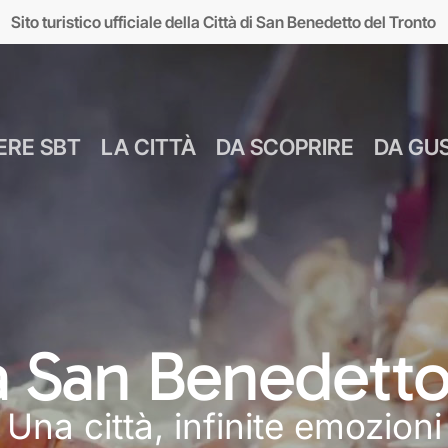
Sito turistico ufficiale della Città di San Benedetto del Tronto
ERE SBT
LA CITTÀ
DA SCOPRIRE
DA GU
Numeri Utili
Bus Navetta Gr
Farmacie
Come Spostar
Giugno
Cul
MUSEI
MARE
Parcheggi
Come Arrivare
 a San Benedetto
Luglio
Food &
seo d’Arte sul Mare
Lungomare
Agosto
Mar
Una città, infinite emozioni
MAM)
Giardini sul mare