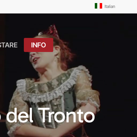
Men
Italian
STARE
INFO
atuito
Orari Messe: Feriale
si
Orari Messe:
ture
Prefestivo
OUTDOOR
Orari Messe: Festivo
 del Tronto
 Drink
Il Molo
ket
Pista Ciclabile