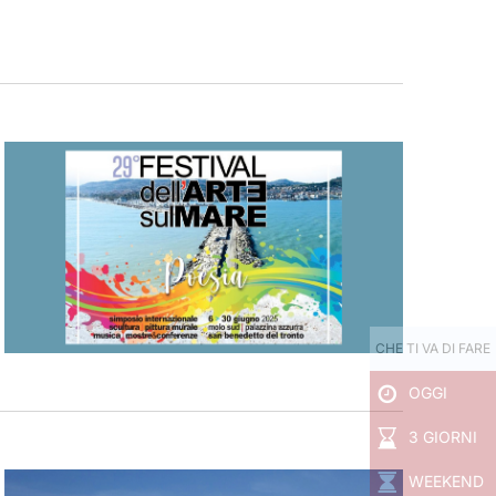
CHE TI VA DI FARE
OGGI
3 GIORNI
WEEKEND