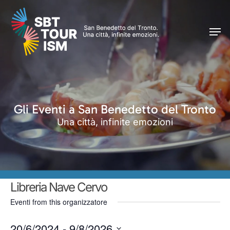
Skip
Men
to
Men
main
content
Gli Eventi a San Benedetto del Tronto
Una città, infinite emozioni
Libreria Nave Cervo
Eventi from this organizzatore
20/6/2024
 - 
9/8/2026