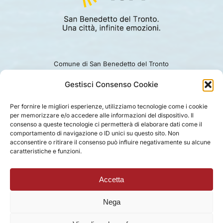
Comune di San Benedetto del Tronto
Viale Alcide De Gasperi 124.
Ufficio turismo: 0735.794229
Gestisci Consenso Cookie
e-mail: turismo@comunesbt.it
P.Iva/C.F. 00360140446
Per fornire le migliori esperienze, utilizziamo tecnologie come i cookie
per memorizzare e/o accedere alle informazioni del dispositivo. Il
PRIVACY
|
COOKIE
|
LEGAL
|
DISCLAIMER
consenso a queste tecnologie ci permetterà di elaborare dati come il
comportamento di navigazione o ID unici su questo sito. Non
acconsentire o ritirare il consenso può influire negativamente su alcune
caratteristiche e funzioni.
Accetta
Nega