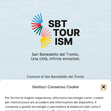
Comune di San Benedetto del Tronto
Viale Alcide De Gasperi 124.
Ufficio turismo: 0735.794229
Gestisci Consenso Cookie
e-mail: turismo@comunesbt.it
P.Iva/C.F. 00360140446
Per fornire le migliori esperienze, utilizziamo tecnologie come i cookie
per memorizzare e/o accedere alle informazioni del dispositivo. Il
PRIVACY
|
COOKIE
|
LEGAL
|
DISCLAIMER
consenso a queste tecnologie ci permetterà di elaborare dati come il