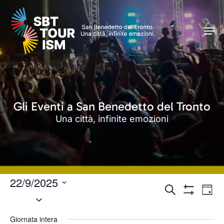
Skip
Caricamento in corso...
Men
to
Men
main
content
Gli Eventi a San Benedetto del Tronto
Una città, infinite emozioni
22/9/2025
Eventi
Even
Cerca
Giorn
Seleziona
Vist
Mostra
Ricerca
Filtri
Navi
la
e
Giornata intera