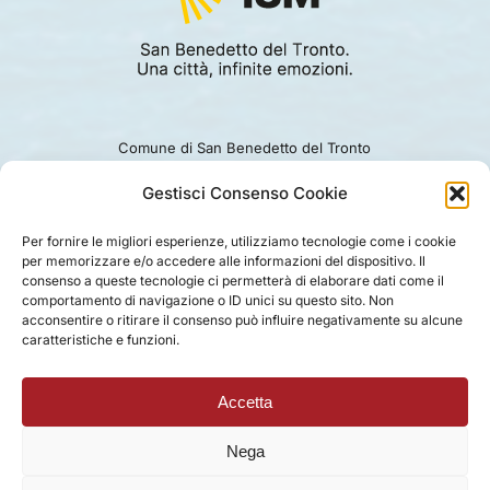
Comune di San Benedetto del Tronto
Viale Alcide De Gasperi 124.
Ufficio turismo: 0735.794229
Gestisci Consenso Cookie
e-mail: turismo@comunesbt.it
P.Iva/C.F. 00360140446
Per fornire le migliori esperienze, utilizziamo tecnologie come i cookie
per memorizzare e/o accedere alle informazioni del dispositivo. Il
PRIVACY
|
COOKIE
|
LEGAL
|
DISCLAIMER
consenso a queste tecnologie ci permetterà di elaborare dati come il
comportamento di navigazione o ID unici su questo sito. Non
acconsentire o ritirare il consenso può influire negativamente su alcune
caratteristiche e funzioni.
Accetta
Nega