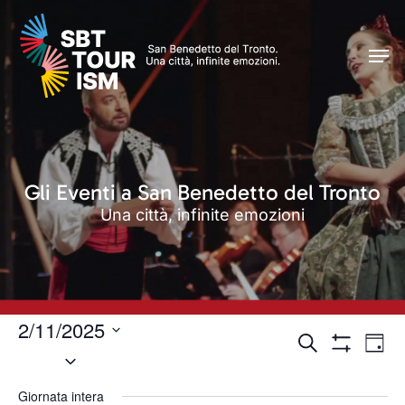
Skip
Men
to
Men
main
content
Gli Eventi a San Benedetto del Tronto
Una città, infinite emozioni
2/11/2025
Eventi
Even
Cerca
Giorn
Seleziona
Vist
Mostra
Ricerca
Filtri
Navi
la
e
Giornata intera