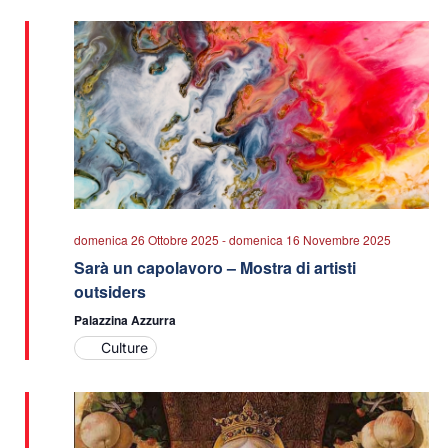
data.
viste
Navigazio
domenica 26 Ottobre 2025
-
domenica 16 Novembre 2025
Sarà un capolavoro – Mostra di artisti
outsiders
Palazzina Azzurra
Culture