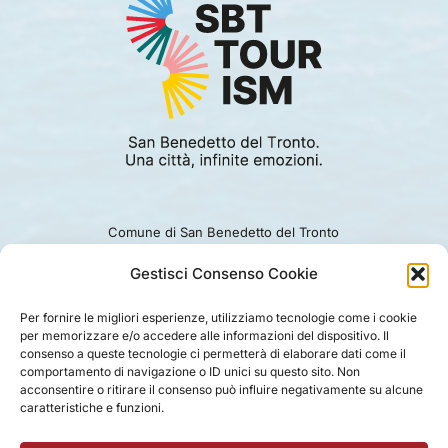
Comune di San Benedetto del Tronto
Viale Alcide De Gasperi 124.
Ufficio turismo: 0735.794229
Gestisci Consenso Cookie
e-mail: turismo@comunesbt.it
P.Iva/C.F. 00360140446
Per fornire le migliori esperienze, utilizziamo tecnologie come i cookie
per memorizzare e/o accedere alle informazioni del dispositivo. Il
PRIVACY
|
COOKIE
|
LEGAL
|
DISCLAIMER
consenso a queste tecnologie ci permetterà di elaborare dati come il
comportamento di navigazione o ID unici su questo sito. Non
acconsentire o ritirare il consenso può influire negativamente su alcune
caratteristiche e funzioni.