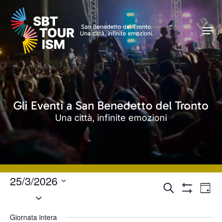
Skip
Men
to
Men
main
content
Gli Eventi a San Benedetto del Tronto
Una città, infinite emozioni
25/3/2026
Eventi
Even
Cerca
Giorn
Seleziona
Vist
Mostra
Ricerca
Filtri
Navi
la
e
Giornata intera