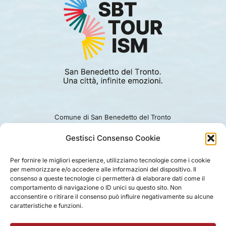
Comune di San Benedetto del Tronto
Viale Alcide De Gasperi 124.
Ufficio turismo: 0735.794229
Gestisci Consenso Cookie
e-mail: turismo@comunesbt.it
P.Iva/C.F. 00360140446
Per fornire le migliori esperienze, utilizziamo tecnologie come i cookie
per memorizzare e/o accedere alle informazioni del dispositivo. Il
PRIVACY
|
COOKIE
|
LEGAL
|
DISCLAIMER
consenso a queste tecnologie ci permetterà di elaborare dati come il
comportamento di navigazione o ID unici su questo sito. Non
acconsentire o ritirare il consenso può influire negativamente su alcune
caratteristiche e funzioni.