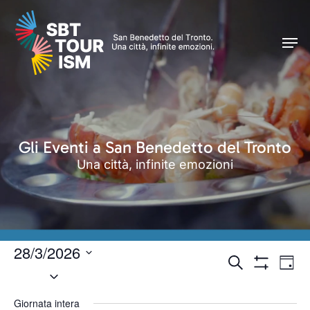
Skip
Men
to
Men
main
content
Gli Eventi a San Benedetto del Tronto
Una città, infinite emozioni
28/3/2026
Eventi
Even
Cerca
Giorn
Seleziona
Vist
Mostra
Ricerca
Filtri
Navi
la
e
Giornata intera