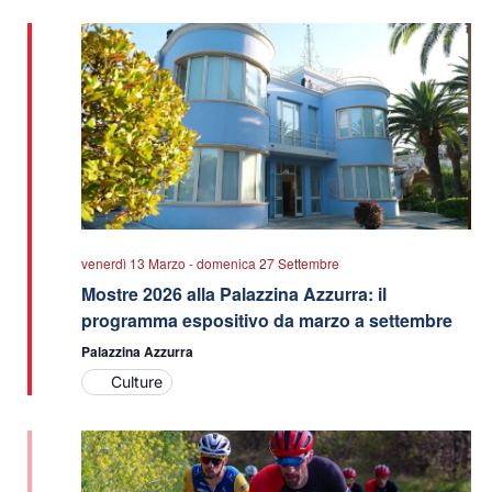
data.
viste
Navigazio
venerdì 13 Marzo
-
domenica 27 Settembre
Mostre 2026 alla Palazzina Azzurra: il
programma espositivo da marzo a settembre
Palazzina Azzurra
Culture