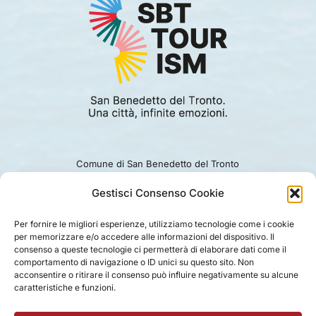
Comune di San Benedetto del Tronto
Viale Alcide De Gasperi 124.
Ufficio turismo: 0735.794229
Gestisci Consenso Cookie
e-mail: turismo@comunesbt.it
P.Iva/C.F. 00360140446
Per fornire le migliori esperienze, utilizziamo tecnologie come i cookie
per memorizzare e/o accedere alle informazioni del dispositivo. Il
PRIVACY
|
COOKIE
|
LEGAL
|
DISCLAIMER
consenso a queste tecnologie ci permetterà di elaborare dati come il
comportamento di navigazione o ID unici su questo sito. Non
acconsentire o ritirare il consenso può influire negativamente su alcune
caratteristiche e funzioni.