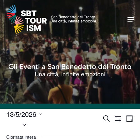
Skip
Men
to
Men
main
content
Gli Eventi a San Benedetto del Tronto
Una città, infinite emozioni
13/5/2026
Eventi
Even
Cerca
Giorn
Seleziona
Vist
Mostra
Ricerca
Filtri
Navi
la
e
Giornata intera