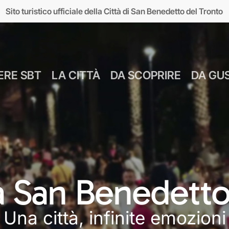
Sito turistico ufficiale della Città di San Benedetto del Tronto
ERE SBT
LA CITTÀ
DA SCOPRIRE
DA GU
Numeri Utili
Bus Navetta Gr
Farmacie
Come Spostar
Giugno
Cul
MUSEI
MARE
Parcheggi
Come Arrivare
 a San Benedetto
Luglio
Food &
seo d’Arte sul Mare
Lungomare
Agosto
Mar
Una città, infinite emozioni
MAM)
Giardini sul mare