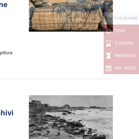
one
CHE TI VA DI FARE
OGGI
3 GIORNI
pittura
WEEKEND
NEL MESE
chivi