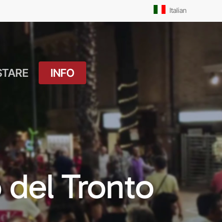
Men
Italian
STARE
INFO
atuito
Orari Messe: Feriale
si
Orari Messe:
ture
Prefestivo
OUTDOOR
Orari Messe: Festivo
 del Tronto
 Drink
Il Molo
ket
Pista Ciclabile