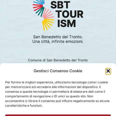
Comune di San Benedetto del Tronto
Viale Alcide De Gasperi 124.
Ufficio turismo: 0735.794229
Gestisci Consenso Cookie
e-mail: turismo@comunesbt.it
P.Iva/C.F. 00360140446
Per fornire le migliori esperienze, utilizziamo tecnologie come i cookie
per memorizzare e/o accedere alle informazioni del dispositivo. Il
PRIVACY
|
COOKIE
|
LEGAL
|
DISCLAIMER
consenso a queste tecnologie ci permetterà di elaborare dati come il
comportamento di navigazione o ID unici su questo sito. Non
acconsentire o ritirare il consenso può influire negativamente su alcune
caratteristiche e funzioni.