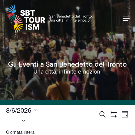
Skip
Men
to
Men
main
content
Gli Eventi a San Benedetto del Tronto
Una città, infinite emozioni
8/6/2026
Eventi
Even
Cerca
Giorn
Seleziona
Vist
Mostra
Ricerca
Filtri
Navi
la
e
Giornata intera