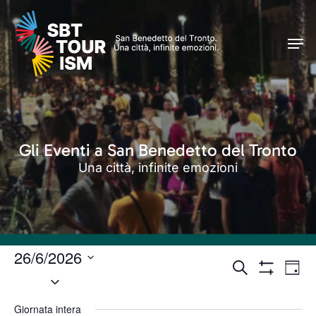
Skip
Men
to
Men
main
content
Gli Eventi a San Benedetto del Tronto
Una città, infinite emozioni
26/6/2026
Eventi
Even
Cerca
Giorn
Seleziona
Vist
Mostra
Ricerca
Filtri
Navi
la
e
Giornata intera