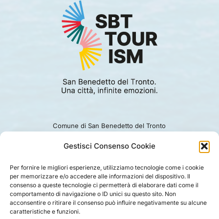
Comune di San Benedetto del Tronto
Viale Alcide De Gasperi 124.
Ufficio turismo: 0735.794229
Gestisci Consenso Cookie
e-mail: turismo@comunesbt.it
P.Iva/C.F. 00360140446
Per fornire le migliori esperienze, utilizziamo tecnologie come i cookie
per memorizzare e/o accedere alle informazioni del dispositivo. Il
PRIVACY
|
COOKIE
|
LEGAL
|
DISCLAIMER
consenso a queste tecnologie ci permetterà di elaborare dati come il
comportamento di navigazione o ID unici su questo sito. Non
acconsentire o ritirare il consenso può influire negativamente su alcune
caratteristiche e funzioni.