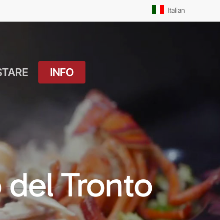
Men
Italian
STARE
INFO
atuito
Orari Messe: Feriale
si
Orari Messe:
ture
Prefestivo
OUTDOOR
Orari Messe: Festivo
 del Tronto
 Drink
Il Molo
ket
Pista Ciclabile