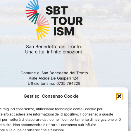
Comune di San Benedetto del Tronto
Viale Alcide De Gasperi 124.
Ufficio turismo: 0735.794229
e-mail: turismo@comunesbt.it
P.Iva/C.F. 00360140446
Gestisci Consenso Cookie
PRIVACY
|
COOKIE
|
LEGAL
|
DISCLAIMER
le migliori esperienze, utilizziamo tecnologie come i cookie per
 e/o accedere alle informazioni del dispositivo. Il consenso a queste
ci permetterà di elaborare dati come il comportamento di navigazione o ID
sto sito. Non acconsentire o ritirare il consenso può influire
e su alcune caratteristiche e funzioni.