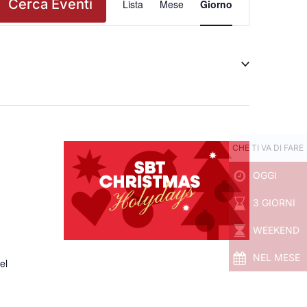
Cerca Eventi
Lista
Mese
Giorno
Viste
Navigazione
CHE TI VA DI FARE
OGGI
3 GIORNI
WEEKEND
NEL MESE
el