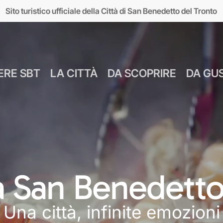
Sito turistico ufficiale della Città di San Benedetto del Tronto
ERE SBT
LA CITTÀ
DA SCOPRIRE
DA GU
Numeri Utili
Bus Navetta Gr
Farmacie
Come Spostar
Giugno
Cul
MUSEI
MARE
Parcheggi
Come Arrivare
 a San Benedetto
Luglio
Food &
seo d’Arte sul Mare
Lungomare
Agosto
Mar
Una città, infinite emozioni
MAM)
Giardini sul mare