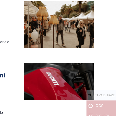
ionale
ni
CHE TI VA DI FARE
OGGI
le
3 GIORNI