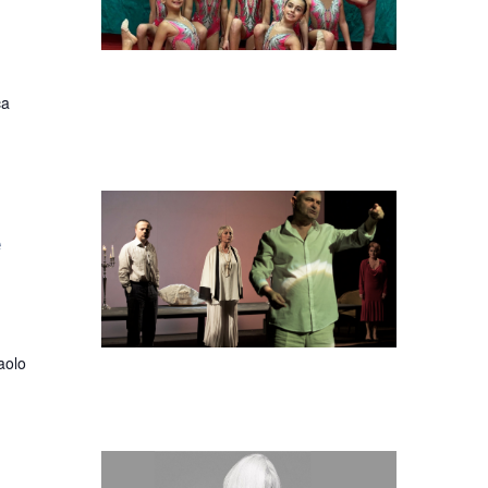
ca
e
aolo