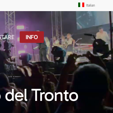
Men
Italian
STARE
INFO
atuito
Orari Messe: Feriale
si
Orari Messe:
ture
Prefestivo
OUTDOOR
Orari Messe: Festivo
 del Tronto
 Drink
Il Molo
ket
Pista Ciclabile