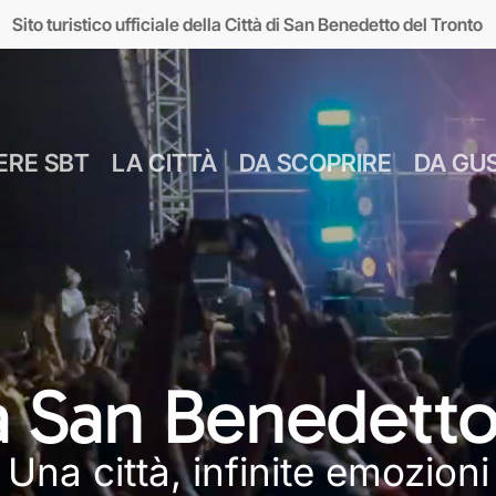
Sito turistico ufficiale della Città di San Benedetto del Tronto
ERE SBT
LA CITTÀ
DA SCOPRIRE
DA GU
Numeri Utili
Bus Navetta Gr
Farmacie
Come Spostar
Giugno
Cul
MUSEI
MARE
Parcheggi
Come Arrivare
 a San Benedetto
Luglio
Food &
seo d’Arte sul Mare
Lungomare
Agosto
Mar
Una città, infinite emozioni
MAM)
Giardini sul mare