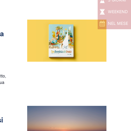
WEEKEND
NEL MESE
na
tto,
sua
i