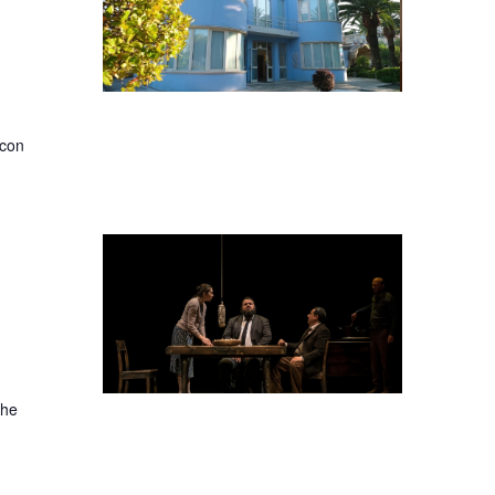
 con
che