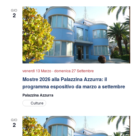
data.
viste
GIO
Navigazio
2
venerdì 13 Marzo
-
domenica 27 Settembre
Mostre 2026 alla Palazzina Azzurra: il
programma espositivo da marzo a settembre
Palazzina Azzurra
Culture
GIO
2