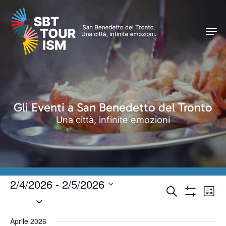
Skip
Men
to
Men
main
content
Gli Eventi a San Benedetto del Tronto
Una città, infinite emozioni
2/4/2026
 - 
2/5/2026
Eventi
Even
Cerca
Lista
Seleziona
Vist
Mostra
Ricerca
Filtri
Navi
la
e
Aprile 2026