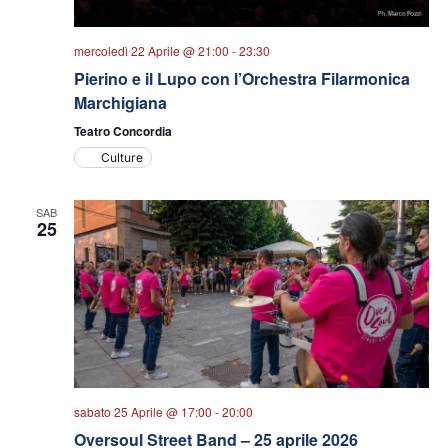
mercoledì 22 Aprile @ 21:00
-
23:30
Pierino e il Lupo con l’Orchestra Filarmonica
Marchigiana
Teatro Concordia
Culture
SAB
25
sabato 25 Aprile @ 17:00
-
20:00
Oversoul Street Band – 25 aprile 2026