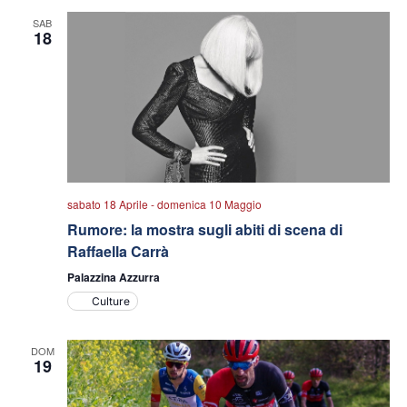
SAB
18
sabato 18 Aprile
-
domenica 10 Maggio
Rumore: la mostra sugli abiti di scena di
Raffaella Carrà
Palazzina Azzurra
Culture
DOM
19