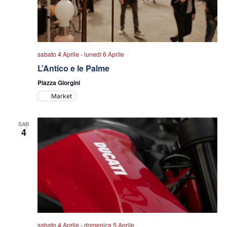
sabato 4 Aprile
-
lunedì 6 Aprile
L’Antico e le Palme
Piazza Giorgini
Market
SAB
4
sabato 4 Aprile
-
domenica 5 Aprile