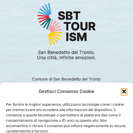
Comune di San Benedetto del Tronto
Viale Alcide De Gasperi 124.
Ufficio turismo: 0735.794229
Gestisci Consenso Cookie
e-mail: turismo@comunesbt.it
P.Iva/C.F. 00360140446
Per fornire le migliori esperienze, utilizziamo tecnologie come i cookie
per memorizzare e/o accedere alle informazioni del dispositivo. Il
PRIVACY
|
COOKIE
|
LEGAL
|
DISCLAIMER
consenso a queste tecnologie ci permetterà di elaborare dati come il
comportamento di navigazione o ID unici su questo sito. Non
acconsentire o ritirare il consenso può influire negativamente su alcune
caratteristiche e funzioni.