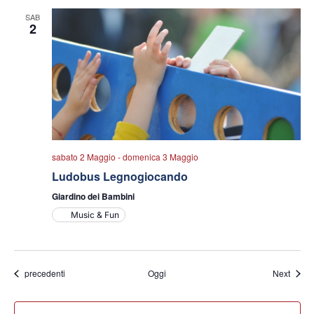
SAB
2
sabato 2 Maggio
-
domenica 3 Maggio
Ludobus Legnogiocando
Giardino dei Bambini
Music & Fun
Eventi
Eventi
precedenti
Oggi
Next