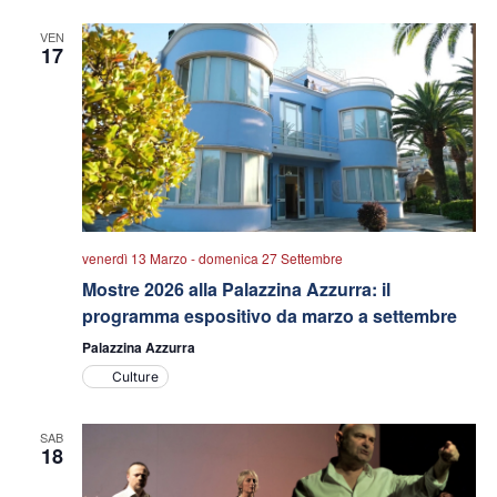
data.
viste
VEN
Navigazio
17
venerdì 13 Marzo
-
domenica 27 Settembre
Mostre 2026 alla Palazzina Azzurra: il
programma espositivo da marzo a settembre
Palazzina Azzurra
Culture
SAB
18