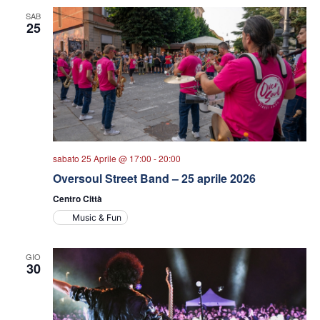
SAB
25
sabato 25 Aprile @ 17:00
-
20:00
Oversoul Street Band – 25 aprile 2026
Centro Città
Music & Fun
GIO
30