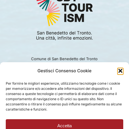
Comune di San Benedetto del Tronto
Viale Alcide De Gasperi 124.
Ufficio turismo: 0735.794229
Gestisci Consenso Cookie
e-mail: turismo@comunesbt.it
P.Iva/C.F. 00360140446
Per fornire le migliori esperienze, utilizziamo tecnologie come i cookie
per memorizzare e/o accedere alle informazioni del dispositivo. Il
PRIVACY
|
COOKIE
|
LEGAL
|
DISCLAIMER
consenso a queste tecnologie ci permetterà di elaborare dati come il
comportamento di navigazione o ID unici su questo sito. Non
acconsentire o ritirare il consenso può influire negativamente su alcune
caratteristiche e funzioni.
Accetta