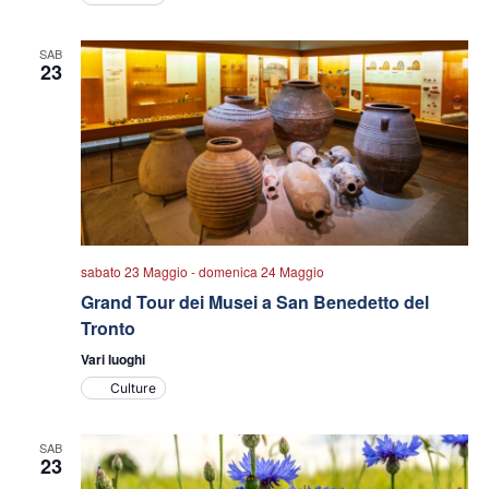
SAB
23
sabato 23 Maggio
-
domenica 24 Maggio
Grand Tour dei Musei a San Benedetto del
Tronto
Vari luoghi
Culture
SAB
23