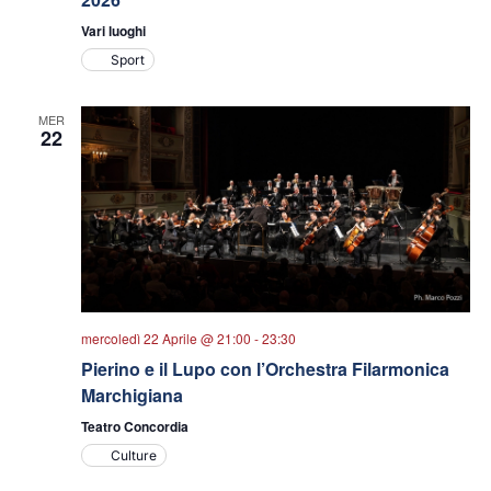
Vari luoghi
Sport
MER
22
mercoledì 22 Aprile @ 21:00
-
23:30
Pierino e il Lupo con l’Orchestra Filarmonica
Marchigiana
Teatro Concordia
Culture