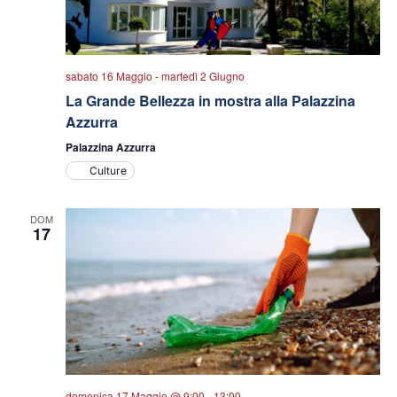
sabato 16 Maggio
-
martedì 2 Giugno
La Grande Bellezza in mostra alla Palazzina
Azzurra
Palazzina Azzurra
Culture
DOM
17
domenica 17 Maggio @ 9:00
-
13:00