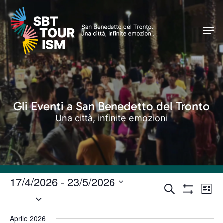
Skip
Men
to
Men
main
content
Gli Eventi a San Benedetto del Tronto
Una città, infinite emozioni
17/4/2026
 - 
23/5/2026
Eventi
Even
Cerca
Lista
Seleziona
Vist
Mostra
Ricerca
Filtri
Navi
la
e
Aprile 2026