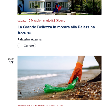
sabato 16 Maggio
-
martedì 2 Giugno
La Grande Bellezza in mostra alla Palazzina
Azzurra
Palazzina Azzurra
Culture
DOM
17
domenica 17 Maggio @ 9:00
-
13:00