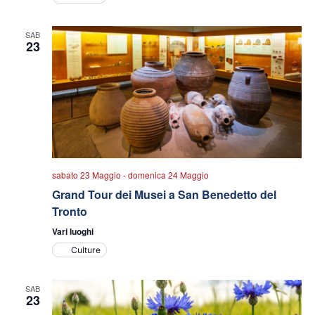
SAB
23
sabato 23 Maggio
-
domenica 24 Maggio
Grand Tour dei Musei a San Benedetto del
Tronto
Vari luoghi
Culture
SAB
23