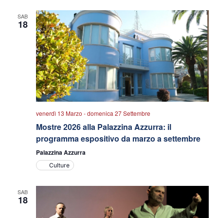
data.
viste
SAB
Navigazio
18
venerdì 13 Marzo
-
domenica 27 Settembre
Mostre 2026 alla Palazzina Azzurra: il
programma espositivo da marzo a settembre
Palazzina Azzurra
Culture
SAB
18