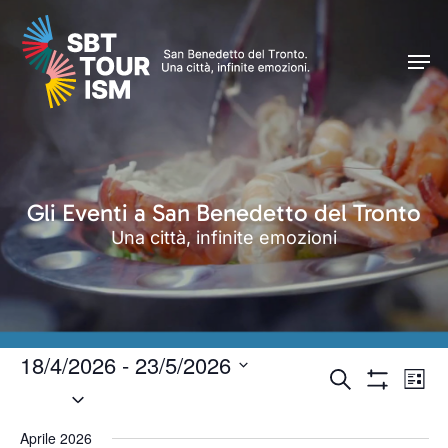
Skip
Men
to
Men
main
content
Gli Eventi a San Benedetto del Tronto
Una città, infinite emozioni
18/4/2026
 - 
23/5/2026
Eventi
Even
Cerca
Lista
Seleziona
Vist
Mostra
Ricerca
Filtri
Navi
la
e
Aprile 2026