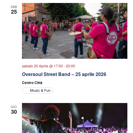
SAB
25
sabato 25 Aprile @ 17:00
-
20:00
Oversoul Street Band – 25 aprile 2026
Centro Città
Music & Fun
GIO
30