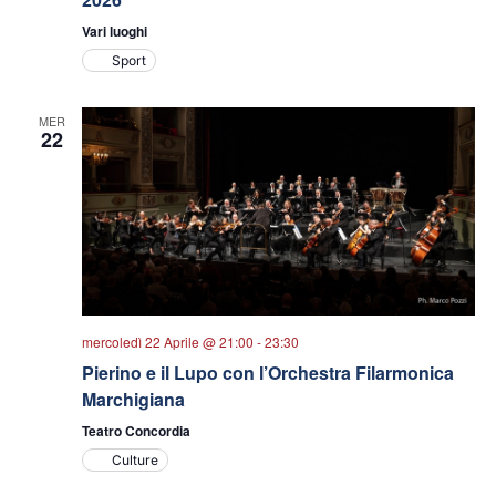
Vari luoghi
Sport
MER
22
mercoledì 22 Aprile @ 21:00
-
23:30
Pierino e il Lupo con l’Orchestra Filarmonica
Marchigiana
Teatro Concordia
Culture