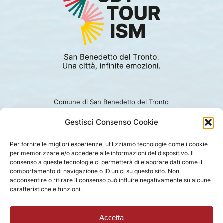
Comune di San Benedetto del Tronto
Viale Alcide De Gasperi 124.
Ufficio turismo: 0735.794229
Gestisci Consenso Cookie
e-mail: turismo@comunesbt.it
P.Iva/C.F. 00360140446
Per fornire le migliori esperienze, utilizziamo tecnologie come i cookie
per memorizzare e/o accedere alle informazioni del dispositivo. Il
PRIVACY
|
COOKIE
|
LEGAL
|
DISCLAIMER
consenso a queste tecnologie ci permetterà di elaborare dati come il
comportamento di navigazione o ID unici su questo sito. Non
acconsentire o ritirare il consenso può influire negativamente su alcune
caratteristiche e funzioni.
Accetta