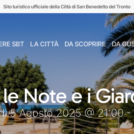
Sito turistico ufficiale della Città di San Benedetto del Tronto
ERE SBT
LA CITTÀ
DA SCOPRIRE
DA GU
Numeri Utili
Bus Navetta Gr
Farmacie
Come Spostar
Giugno
Cul
 le Note e i Giar
MUSEI
MARE
Parcheggi
Come Arrivare
Luglio
Food &
dì 5 Agosto 2025 @ 21:00 -
seo d’Arte sul Mare
Lungomare
Agosto
Mar
MAM)
Giardini sul mare