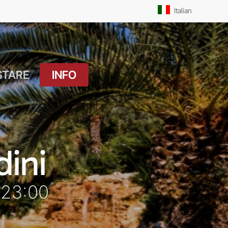
Men
Italian
STARE
INFO
atuito
Orari Messe: Feriale
si
Orari Messe:
ture
Prefestivo
dini
OUTDOOR
Orari Messe: Festivo
 Drink
 23:00
Il Molo
ket
Pista Ciclabile