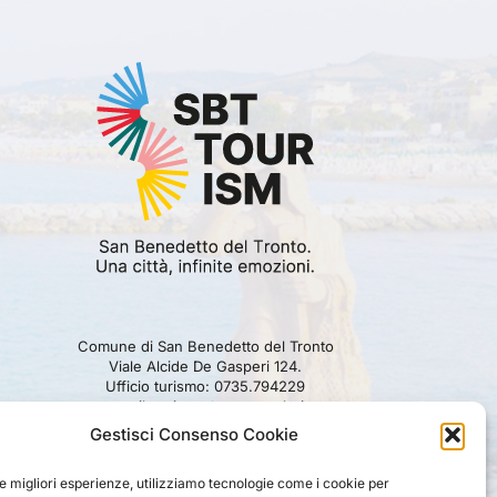
Comune di San Benedetto del Tronto
Viale Alcide De Gasperi 124.
Ufficio turismo: 0735.794229
e-mail: turismo@comunesbt.it
P.Iva/C.F. 00360140446
Gestisci Consenso Cookie
PRIVACY
|
COOKIE
|
LEGAL
|
DISCLAIMER
le migliori esperienze, utilizziamo tecnologie come i cookie per