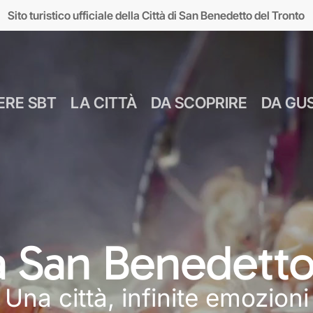
Sito turistico ufficiale della Città di San Benedetto del Tronto
ERE SBT
LA CITTÀ
DA SCOPRIRE
DA GU
Numeri Utili
Bus Navetta Gr
Farmacie
Come Spostar
Giugno
Cul
MUSEI
MARE
Parcheggi
Come Arrivare
 a San Benedetto
Luglio
Food &
seo d’Arte sul Mare
Lungomare
Agosto
Mar
Una città, infinite emozioni
MAM)
Giardini sul mare