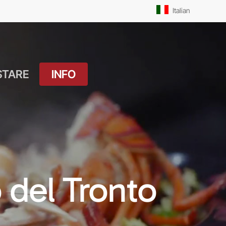
Men
Italian
STARE
INFO
atuito
Orari Messe: Feriale
si
Orari Messe:
ture
Prefestivo
OUTDOOR
Orari Messe: Festivo
 del Tronto
 Drink
Il Molo
ket
Pista Ciclabile