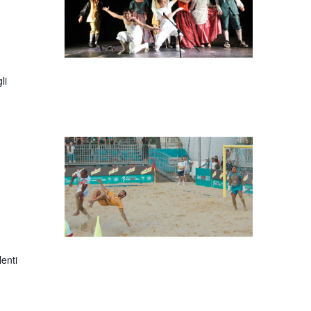
li
lenti