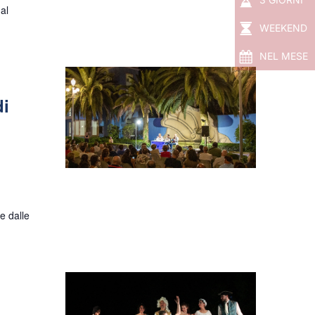
 al
WEEKEND
NEL MESE
di
re dalle