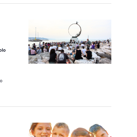
olo
to