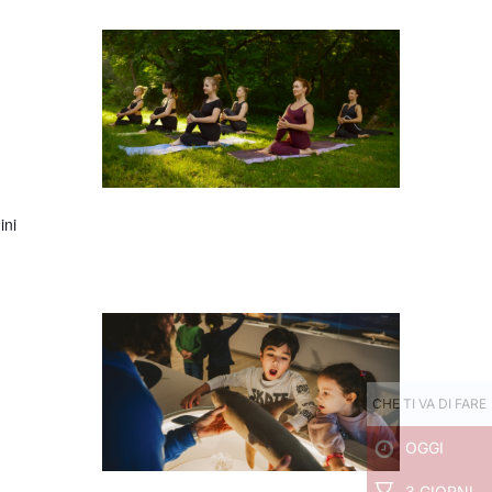
ini
CHE TI VA DI FARE
OGGI
3 GIORNI