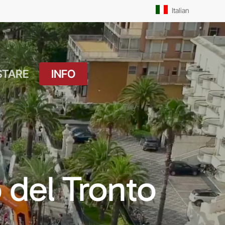
Men
Italian
STARE
INFO
atuito
Orari Messe: Feriale
si
Orari Messe:
ture
Prefestivo
OUTDOOR
Orari Messe: Festivo
 del Tronto
 Drink
Il Molo
ket
Pista Ciclabile