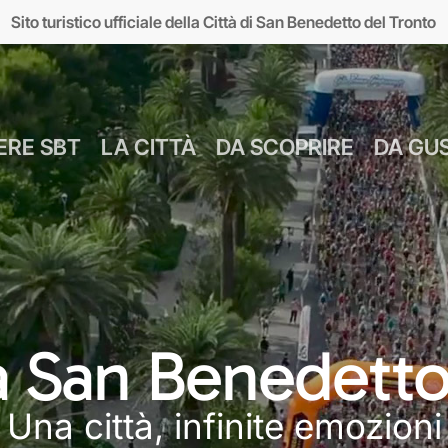
Sito turistico ufficiale della Città di San Benedetto del Tronto
ERE SBT
LA CITTÀ
DA SCOPRIRE
DA GU
Numeri Utili
Bus Navetta Gr
Farmacie
Come Spostar
Giugno
Cul
MUSEI
MARE
Parcheggi
Come Arrivare
 a San Benedetto
Luglio
Food &
seo d’Arte sul Mare
Lungomare
Agosto
Mar
Una città, infinite emozioni
MAM)
Giardini sul mare