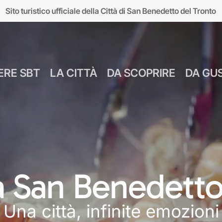
Sito turistico ufficiale della Città di San Benedetto del Tronto
ERE SBT
LA CITTÀ
DA SCOPRIRE
DA GU
Numeri Utili
Bus Navetta Gr
Farmacie
Come Spostar
Giugno
Cul
MUSEI
MARE
Parcheggi
Come Arrivare
 a San Benedetto
Luglio
Food &
seo d’Arte sul Mare
Lungomare
Agosto
Mar
Una città, infinite emozioni
MAM)
Giardini sul mare