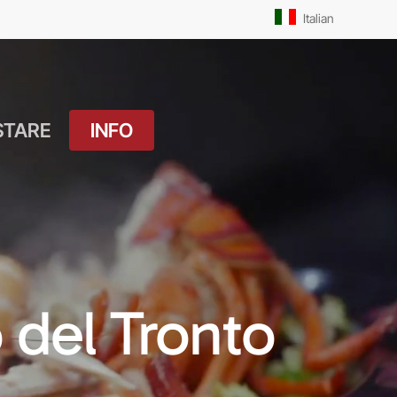
Men
Italian
STARE
INFO
atuito
Orari Messe: Feriale
si
Orari Messe:
ture
Prefestivo
OUTDOOR
Orari Messe: Festivo
 del Tronto
 Drink
Il Molo
ket
Pista Ciclabile