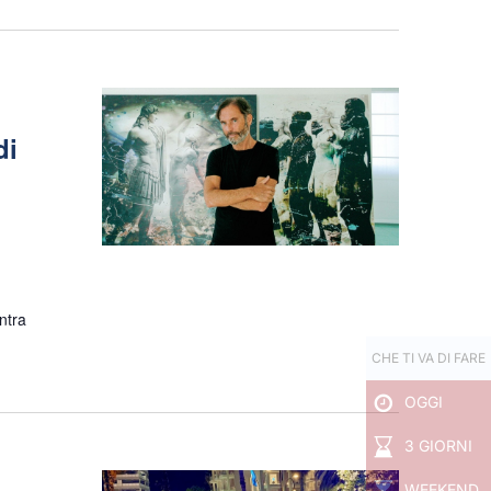
di
ntra
CHE TI VA DI FARE
OGGI
3 GIORNI
WEEKEND