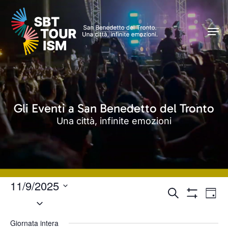
Skip
Men
to
Men
main
content
Gli Eventi a San Benedetto del Tronto
Una città, infinite emozioni
11/9/2025
Eventi
Even
Cerca
Giorn
Seleziona
Vist
Mostra
Ricerca
Filtri
Navi
la
e
Giornata intera