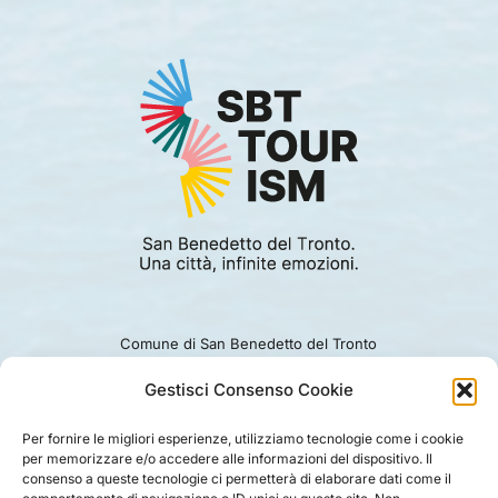
Comune di San Benedetto del Tronto
Viale Alcide De Gasperi 124.
Ufficio turismo: 0735.794229
Gestisci Consenso Cookie
e-mail: turismo@comunesbt.it
P.Iva/C.F. 00360140446
Per fornire le migliori esperienze, utilizziamo tecnologie come i cookie
per memorizzare e/o accedere alle informazioni del dispositivo. Il
PRIVACY
|
COOKIE
|
LEGAL
|
DISCLAIMER
consenso a queste tecnologie ci permetterà di elaborare dati come il