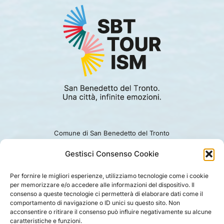
Comune di San Benedetto del Tronto
Viale Alcide De Gasperi 124.
Ufficio turismo: 0735.794229
Gestisci Consenso Cookie
e-mail: turismo@comunesbt.it
P.Iva/C.F. 00360140446
Per fornire le migliori esperienze, utilizziamo tecnologie come i cookie
per memorizzare e/o accedere alle informazioni del dispositivo. Il
PRIVACY
|
COOKIE
|
LEGAL
|
DISCLAIMER
consenso a queste tecnologie ci permetterà di elaborare dati come il
comportamento di navigazione o ID unici su questo sito. Non
acconsentire o ritirare il consenso può influire negativamente su alcune
caratteristiche e funzioni.