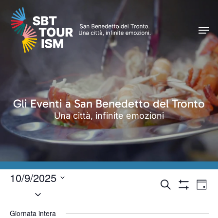
Skip
Caricamento in corso...
Men
to
Men
main
content
Gli Eventi a San Benedetto del Tronto
Una città, infinite emozioni
10/9/2025
Eventi
Even
Cerca
Giorn
Seleziona
Vist
Mostra
Ricerca
Filtri
Navi
la
e
Giornata intera