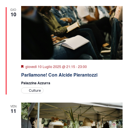
data.
viste
GIO
Navigazio
10
Segnalati
giovedì 10 Luglio 2025 @ 21:15
-
23:00
Parliamone! Con Alcide Pierantozzi
Palazzina Azzurra
Culture
VEN
11