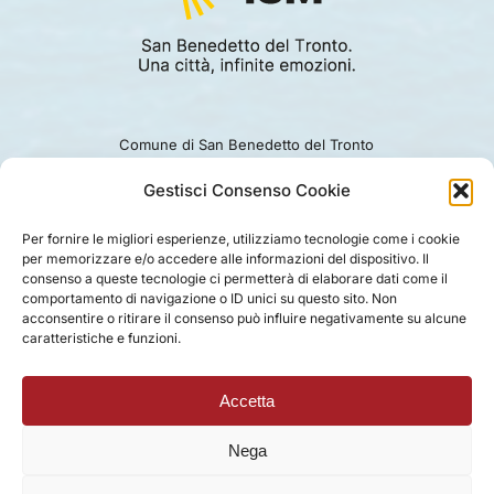
Comune di San Benedetto del Tronto
Viale Alcide De Gasperi 124.
Ufficio turismo: 0735.794229
Gestisci Consenso Cookie
e-mail: turismo@comunesbt.it
P.Iva/C.F. 00360140446
Per fornire le migliori esperienze, utilizziamo tecnologie come i cookie
per memorizzare e/o accedere alle informazioni del dispositivo. Il
PRIVACY
|
COOKIE
|
LEGAL
|
DISCLAIMER
consenso a queste tecnologie ci permetterà di elaborare dati come il
comportamento di navigazione o ID unici su questo sito. Non
acconsentire o ritirare il consenso può influire negativamente su alcune
caratteristiche e funzioni.
Accetta
Nega