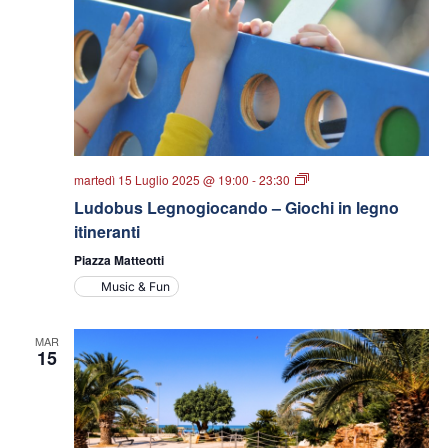
Ludobus
martedì 15 Luglio 2025 @ 19:00
-
23:30
Legnogiocando
Ludobus Legnogiocando – Giochi in legno
–
Giochi
itineranti
in
legno
Piazza Matteotti
itineranti
Music & Fun
MAR
15