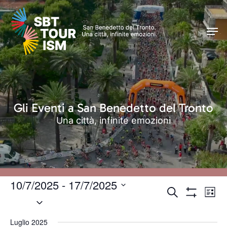
Skip
Men
to
Men
main
content
Gli Eventi a San Benedetto del Tronto
Una città, infinite emozioni
10/7/2025
 - 
17/7/2025
Eventi
Even
Cerca
Lista
Seleziona
Vist
Mostra
Ricerca
Filtri
Navi
la
e
Luglio 2025