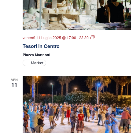
Tesori
venerdì 11 Luglio 2025 @ 17:00
-
23:30
in
Tesori in Centro
Centro
Piazza Matteotti
Market
VEN
11