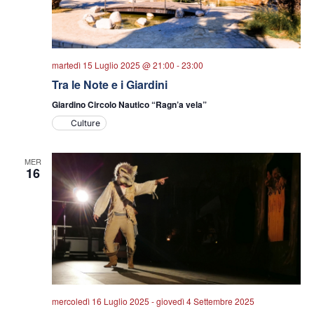
martedì 15 Luglio 2025 @ 21:00
-
23:00
Tra le Note e i Giardini
Giardino Circolo Nautico “Ragn’a vela”
Culture
MER
16
mercoledì 16 Luglio 2025
-
giovedì 4 Settembre 2025