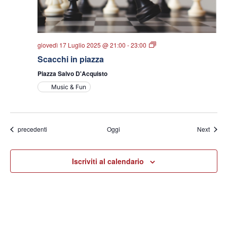
Scacchi
giovedì 17 Luglio 2025 @ 21:00
-
23:00
in
Scacchi in piazza
piazza
Piazza Salvo D'Acquisto
Music & Fun
Eventi
Eventi
precedenti
Oggi
Next
Iscriviti al calendario